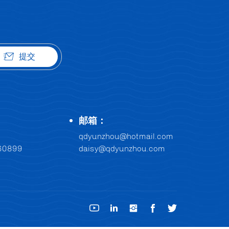
提交
：
邮箱：
qdyunzhou@hotmail.com
60899
daisy@qdyunzhou.com