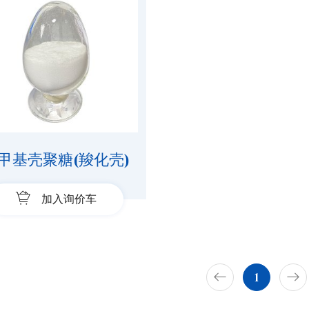
甲基壳聚糖(羧化壳)
加入询价车
1