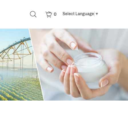
0
Select Language
▼